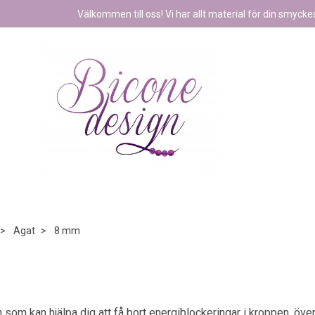
Välkommen till oss! Vi har allt material för din smyckest
Agat
8 mm
 som kan hjälpa dig att få bort energiblockeringar i kroppen, öve