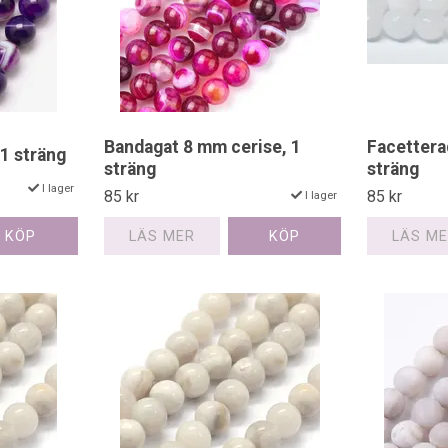
Bandagat 8 mm cerise, 1
Facettera
 1 sträng
sträng
sträng
I lager
85 kr
85 kr
I lager
LÄS MER
LÄS M