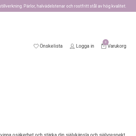
illverkning. Pärlor, halvädelstenar och rostfritt stål av hög kvalitet.
0
Önskelista
Logga in
Varukorg
rvinna osäkerhet och stärka din självkänsla och självrespekt.