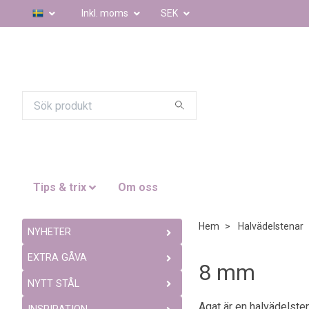
Inkl. moms
SEK
Tips & trix
Om oss
Hem
Halvädelstenar
NYHETER
EXTRA GÅVA
8 mm
NYTT STÅL
Agat är en halvädelsten