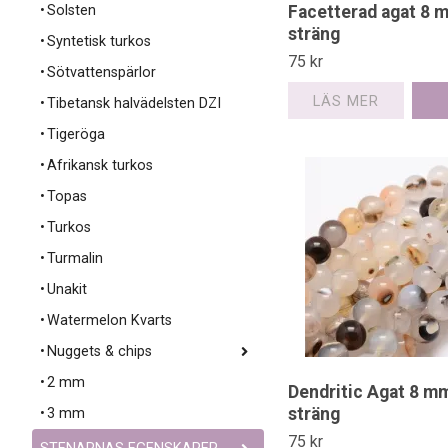
Solsten
Facetterad agat 8 m
sträng
Syntetisk turkos
75 kr
Sötvattenspärlor
LÄS MER
Tibetansk halvädelsten DZI
Tigeröga
Afrikansk turkos
Topas
Turkos
Turmalin
Unakit
Watermelon Kvarts
Nuggets & chips
2 mm
Dendritic Agat 8 mm
sträng
3 mm
75 kr