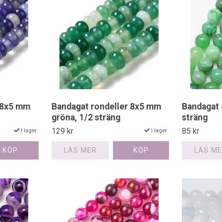
 8x5 mm
Bandagat rondeller 8x5 mm
Bandagat 
gröna, 1/2 sträng
sträng
129 kr
85 kr
I lager
I lager
LÄS MER
LÄS M