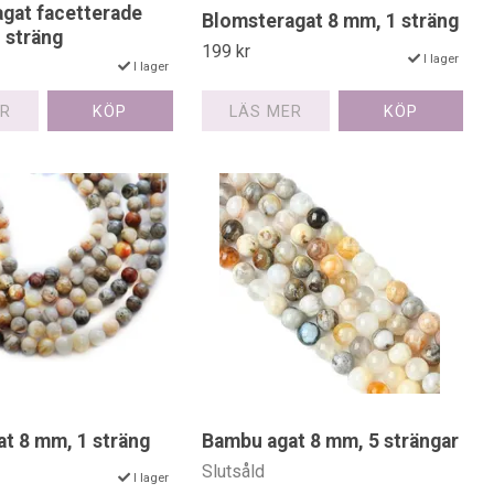
gat facetterade
Blomsteragat 8 mm, 1 sträng
 sträng
199 kr
I lager
I lager
LÄS MER
ER
t 8 mm, 1 sträng
Bambu agat 8 mm, 5 strängar
Slutsåld
I lager