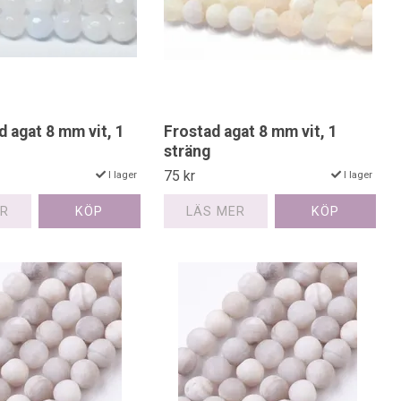
d agat 8 mm vit, 1
Frostad agat 8 mm vit, 1
sträng
75 kr
I lager
I lager
ER
LÄS MER