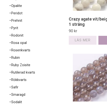
Opalite
Peridot
Crazy agate vit/bei
Prehnit
1 sträng
Pyrit
90 kr
Rodonit
LÄS MER
Rosa opal
Rosenkvarts
Rubin
Ruby Zoisite
Rutilerad kvarts
Rökkvarts
Safir
Smaragd
Sodalit