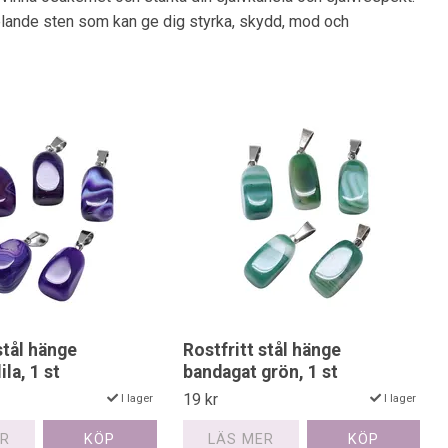
 helande sten som kan ge dig styrka, skydd, mod och
stål hänge
Rostfritt stål hänge
ila, 1 st
bandagat grön, 1 st
19 kr
I lager
I lager
ER
LÄS MER