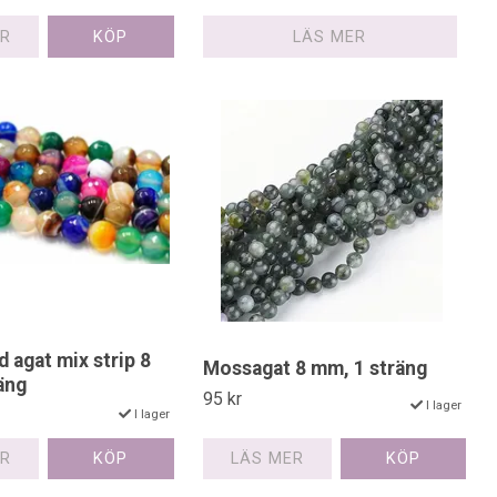
ER
LÄS MER
 agat mix strip 8
Mossagat 8 mm, 1 sträng
äng
95 kr
I lager
I lager
LÄS MER
ER