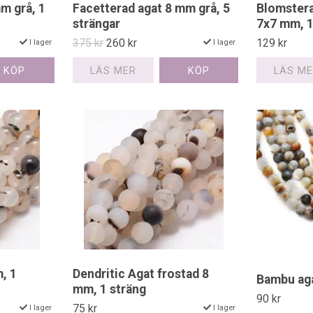
m grå, 1
Facetterad agat 8 mm grå, 5
Blomstera
strängar
7x7 mm, 1
375 kr
260 kr
129 kr
I lager
I lager
LÄS MER
LÄS M
, 1
Dendritic Agat frostad 8
Bambu aga
mm, 1 sträng
90 kr
75 kr
I lager
I lager