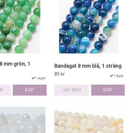
8 mm grön, 1
Bandagat 8 mm blå, 1 sträng
85 kr
I lager
I lager
LÄS MER
ER