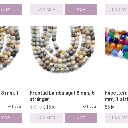
LÄS M
LÄS MER
 8 mm, 1
Frostad bambu agat 8 mm, 5
Facetterad
strängar
mm, 1 str
450 kr
315 kr
85 kr
I lager
I lager
LÄS MER
LÄS M