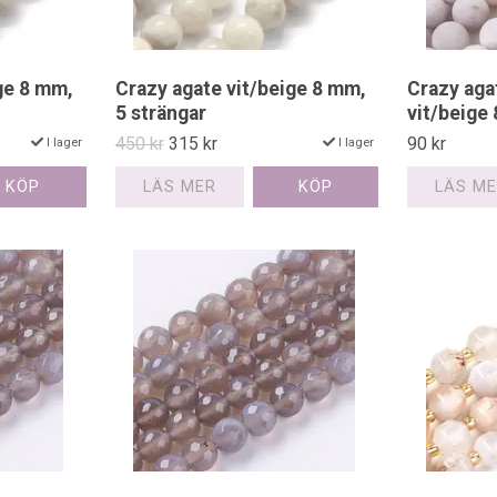
ge 8 mm,
Crazy agate vit/beige 8 mm,
Crazy aga
5 strängar
vit/beige
450 kr
315 kr
90 kr
I lager
I lager
LÄS MER
LÄS M