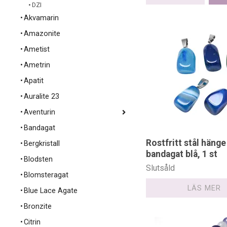
DZI
Akvamarin
Amazonite
Ametist
Ametrin
Apatit
Auralite 23
Aventurin
Bandagat
Rostfritt stål hänge
Bergkristall
bandagat blå, 1 st
Blodsten
Slutsåld
Blomsteragat
LÄS MER
Blue Lace Agate
Bronzite
Citrin