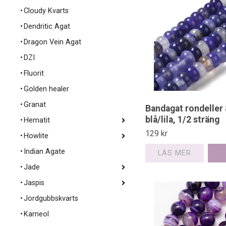
Cloudy Kvarts
Dendritic Agat
Dragon Vein Agat
DZI
Fluorit
Golden healer
Granat
Bandagat rondeller
blå/lila, 1/2 sträng
Hematit
129 kr
Howlite
Indian Agate
LÄS MER
Jade
Jaspis
Jordgubbskvarts
Karneol