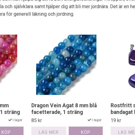
a och självklara samt hjälper dig att bli mer jordnära. Det är en
ra för generell läkning och jordning.
8 mm
Dragon Vein Agat 8 mm blå
Rostfritt 
 1 sträng
facetterade, 1 sträng
bandagat l
85 kr
19 kr
I lager
I lager
LÄS MER
LÄS M