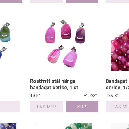
Rostfritt stål hänge
Bandagat 
bandagat cerise, 1 st
cerise, 1/
19 kr
129 kr
I lager
LÄS MER
LÄS M