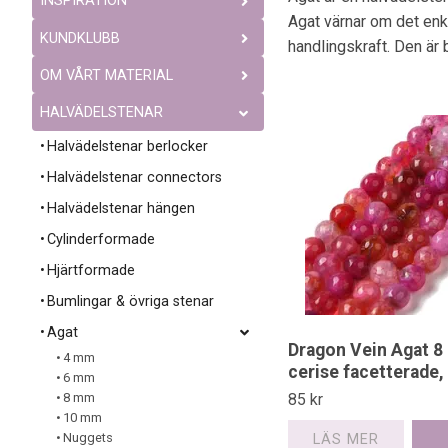
INSPIRATION
Agat värnar om det enkl
KUNDKLUBB
handlingskraft. Den är b
OM VÅRT MATERIAL
HALVÄDELSTENAR
Halvädelstenar berlocker
Halvädelstenar connectors
Halvädelstenar hängen
Cylinderformade
Hjärtformade
Bumlingar & övriga stenar
Agat
Dragon Vein Agat 
4 mm
cerise facetterade,
6 mm
8 mm
85 kr
10 mm
Nuggets
LÄS MER