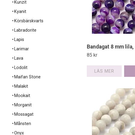
Kunzit
Kyanit
Körsbärskvarts
Labradorite
Lapis
Bandagat 8 mm lila,
Larimar
85 kr
Lava
Lodolit
LÄS MER
Maifan Stone
Malakit
Mookait
Morganit
Mossagat
Månsten
Onyx