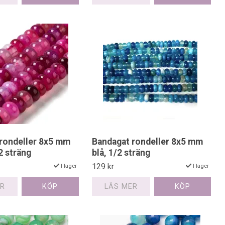
rondeller 8x5 mm
Bandagat rondeller 8x5 mm
2 sträng
blå, 1/2 sträng
129 kr
I lager
I lager
ER
LÄS MER