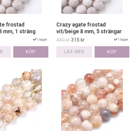
te frostad
Crazy agate frostad
 8 mm, 1 sträng
vit/beige 8 mm, 5 strängar
450 kr
315 kr
I lager
I lager
ER
LÄS MER