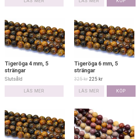
LÄS MER
LÄS MER
Tigeröga 4 mm, 5
Tigeröga 6 mm, 5
strängar
strängar
Slutsåld
325 kr
225 kr
LÄS MER
LÄS MER