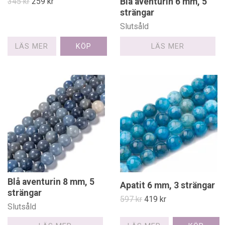
345 kr
259 kr
Blå aventurin 6 mm, 5
strängar
Slutsåld
LÄS MER
LÄS MER
Blå aventurin 8 mm, 5
Apatit 6 mm, 3 strängar
strängar
597 kr
419 kr
Slutsåld