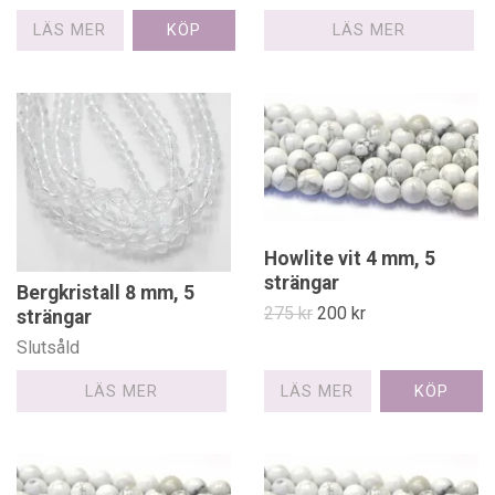
LÄS MER
LÄS MER
Howlite vit 4 mm, 5
strängar
Bergkristall 8 mm, 5
275 kr
200 kr
strängar
Slutsåld
LÄS MER
LÄS MER