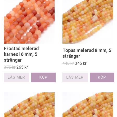
Frostad melerad
Topas melerad 8 mm, 5
karneol 6 mm, 5
strängar
strängar
445 kr
345 kr
375 kr
265 kr
LÄS MER
LÄS MER