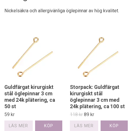
Nickelsäkra och allergivänliga öglepinnar av hög kvalitet.
Guldfärgat kirurgiskt
Storpack: Guldfärgat
stål öglepinnar 3 cm
kirurgiskt stål
med 24k plätering, ca
öglepinnar 3 cm med
50 st
24k plätering, ca 100 st
59 kr
118 kr
89 kr
LÄS MER
LÄS MER