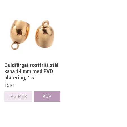
Guldfärgat rostfritt stål
kåpa 14 mm med PVD
plätering, 1 st
15 kr
LÄS MER