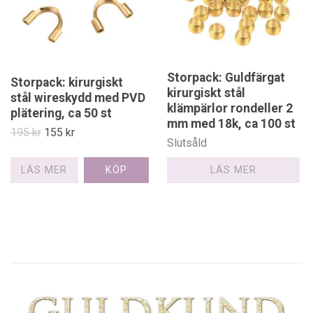
Storpack: Guldfärgat
Storpack: kirurgiskt
kirurgiskt stål
stål wireskydd med PVD
klämpärlor rondeller 2
plätering, ca 50 st
mm med 18k, ca 100 st
195 kr
155 kr
Slutsåld
LÄS MER
LÄS MER