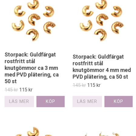
Storpack: Guldfärgat
Storpack: Guldfärgat
rostfritt stål
rostfritt stål
knutgömmor ca 3 mm
knutgömmor 4 mm med
med PVD plätering, ca
PVD plätering, ca 50 st
50 st
145 kr
115 kr
145 kr
115 kr
LÄS MER
LÄS MER