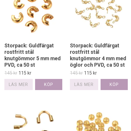
Storpack: Guldfärgat
Storpack: Guldfärgat
rostfritt stål
rostfritt stål
knutgömmor 5 mm med
knutgömmor 4 mm med
PVD, ca 50 st
öglor och PVD, ca 50 st
145 kr
115 kr
145 kr
115 kr
LÄS MER
LÄS MER