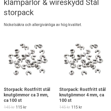
klämpärlor & wireskydd Stål
storpack
Nickelsäkra och allergivänliga av hög kvalitet.
Storpack: Rostfritt stål
Storpack: Rostfritt stål
knutgömmor ca 3 mm,
knutgömmor 4 mm, ca
ca 100 st
100 st
145 kr
115 kr
145 kr
115 kr