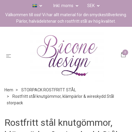
Inkl. moms
SEK
Välkommen till oss! Vi har allt material för din smyckestillverkning.
Pärlor, halvädelstenar och rostfritt stål av hög kvalitet.
0
Hem
STORPACK ROSTFRITT STÅL
Rostfritt stål knutgömmor, klämpärlor & wireskydd Stål
storpack
Rostfritt stål knutgömmor,