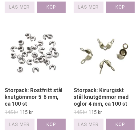
LÄS MER
LÄS MER
Storpack: Rostfritt stål
Storpack: Kirurgiskt
knutgömmor 5-6 mm,
stål knutgömmor med
ca 100 st
öglor 4 mm, ca 100 st
145 kr
115 kr
145 kr
115 kr
LÄS MER
LÄS MER