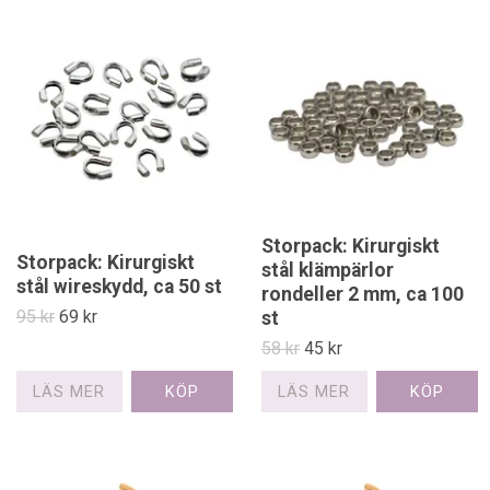
Storpack: Kirurgiskt
Storpack: Kirurgiskt
stål klämpärlor
stål wireskydd, ca 50 st
rondeller 2 mm, ca 100
95 kr
69 kr
st
58 kr
45 kr
LÄS MER
LÄS MER