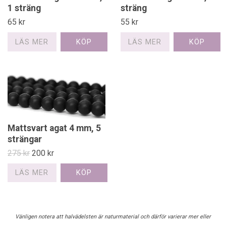
1 sträng
sträng
65 kr
55 kr
LÄS MER
LÄS MER
Mattsvart agat 4 mm, 5
strängar
275 kr
200 kr
LÄS MER
Vänligen notera att halvädelsten är naturmaterial och därför varierar mer eller