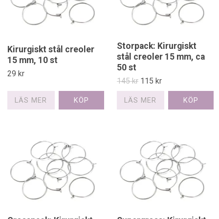
Storpack: Kirurgiskt
Kirurgiskt stål creoler
stål creoler 15 mm, ca
15 mm, 10 st
50 st
29 kr
145 kr
115 kr
LÄS MER
LÄS MER