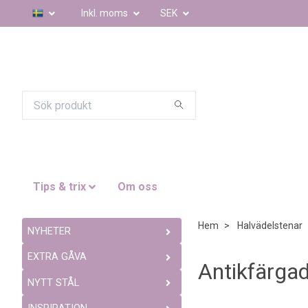
Inkl. moms
SEK
Tips & trix
Om oss
Hem
Halvädelstenar
NYHETER
EXTRA GÅVA
Antikfärga
NYTT STÅL