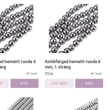
ad hematit runda 4
Antikfärgad hematit runda 6
äng
mm, 1 sträng
59 kr
I lager
I lager
ER
LÄS MER