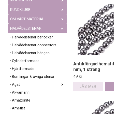
INSPIRATION
KUNDKLUBB
OM VÅRT MATERIAL
HALVÄDELSTENAR
Halvädelstenar berlocker
Halvädelstenar connectors
Halvädelstenar hängen
Cylinderformade
Antikfärgad hematit
Hjärtformade
mm, 1 sträng
49 kr
Bumlingar & övriga stenar
Agat
LÄS MER
Akvamarin
Amazonite
Ametist