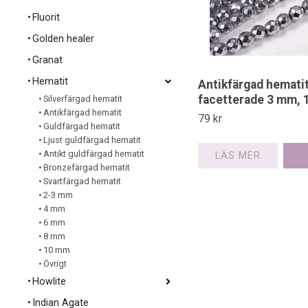
Fluorit
Golden healer
Granat
Hematit
Antikfärgad hemati
facetterade 3 mm, 
Silverfärgad hematit
Antikfärgad hematit
79 kr
Guldfärgad hematit
Ljust guldfärgad hematit
Antikt guldfärgad hematit
LÄS MER
Bronzefärgad hematit
Svartfärgad hematit
2-3 mm
4 mm
6 mm
8 mm
10 mm
Övrigt
Howlite
Indian Agate