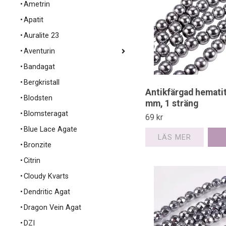
Ametrin
Apatit
Auralite 23
Aventurin
Bandagat
Bergkristall
Antikfärgad hematit
Blodsten
mm, 1 sträng
Blomsteragat
69 kr
Blue Lace Agate
LÄS MER
Bronzite
Citrin
Cloudy Kvarts
Dendritic Agat
Dragon Vein Agat
DZI