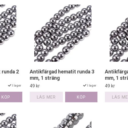
 runda 2
Antikfärgad hematit runda 3
Antikfärg
mm, 1 sträng
mm, 1 str
49 kr
49 kr
I lager
I lager
LÄS MER
LÄS M