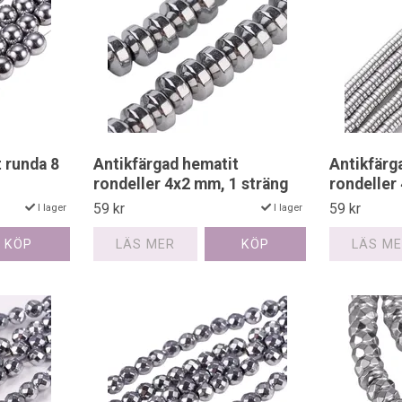
 runda 8
Antikfärgad hematit
Antikfärg
rondeller 4x2 mm, 1 sträng
rondeller
59 kr
59 kr
I lager
I lager
LÄS MER
LÄS M