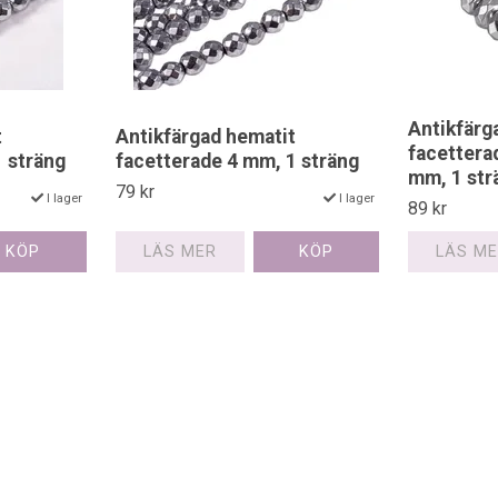
Antikfärg
t
Antikfärgad hematit
facettera
1 sträng
facetterade 4 mm, 1 sträng
mm, 1 str
79 kr
I lager
I lager
89 kr
LÄS MER
LÄS M