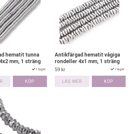
ad hematit tunna
Antikfärgad hematit vågiga
 4x2 mm, 1 sträng
rondeller 4x1 mm, 1 sträng
59 kr
I lager
I lager
ER
LÄS MER