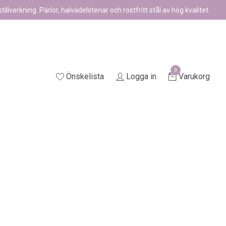
illverkning. Pärlor, halvädelstenar och rostfritt stål av hög kvalitet.
0
Önskelista
Logga in
Varukorg