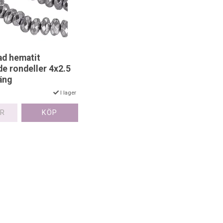
ad hematit
de rondeller 4x2.5
äng
I lager
ER