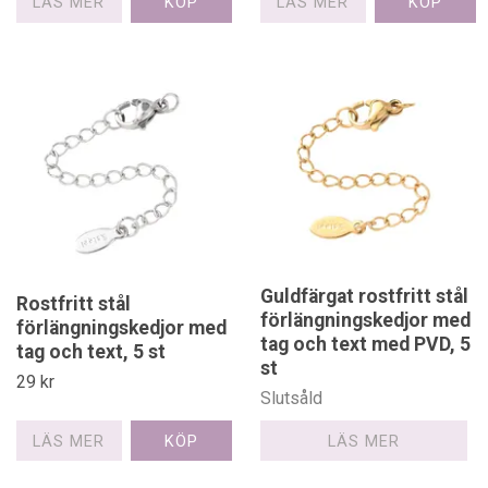
LÄS MER
LÄS MER
Guldfärgat rostfritt stål
Rostfritt stål
förlängningskedjor med
förlängningskedjor med
tag och text med PVD, 5
tag och text, 5 st
st
29 kr
Slutsåld
LÄS MER
LÄS MER