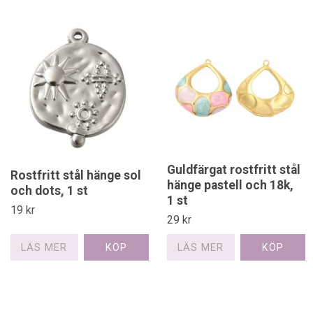
Guldfärgat rostfritt stål
Rostfritt stål hänge sol
hänge pastell och 18k,
och dots, 1 st
1 st
19 kr
29 kr
LÄS MER
LÄS MER