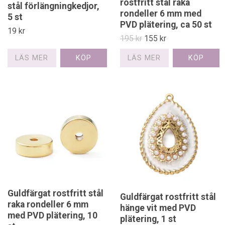
rostfritt stål raka
stål förlängningkedjor,
rondeller 6 mm med
5 st
PVD plätering, ca 50 st
19 kr
195 kr
155 kr
LÄS MER
LÄS MER
Guldfärgat rostfritt stål
Guldfärgat rostfritt stål
raka rondeller 6 mm
hänge vit med PVD
med PVD plätering, 10
plätering, 1 st