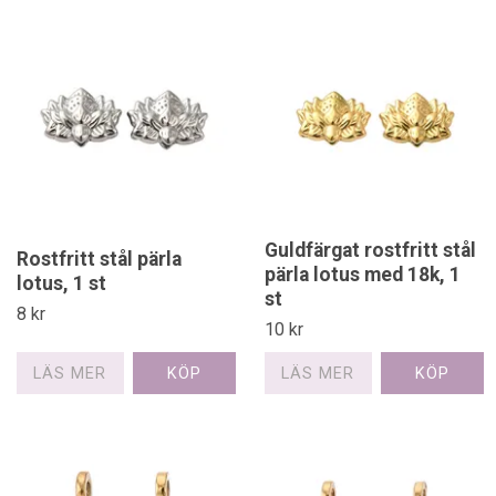
Guldfärgat rostfritt stål
Rostfritt stål pärla
pärla lotus med 18k, 1
lotus, 1 st
st
8 kr
10 kr
LÄS MER
LÄS MER