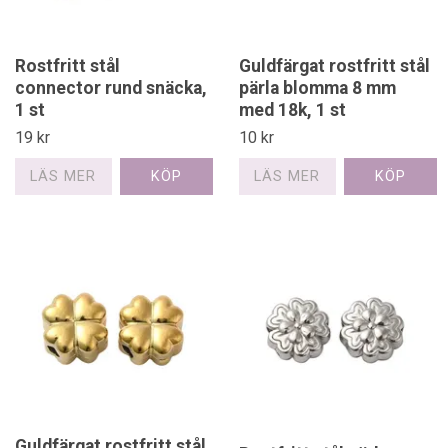
Rostfritt stål
Guldfärgat rostfritt stål
connector rund snäcka,
pärla blomma 8 mm
1 st
med 18k, 1 st
19 kr
10 kr
LÄS MER
LÄS MER
Guldfärgat rostfritt stål