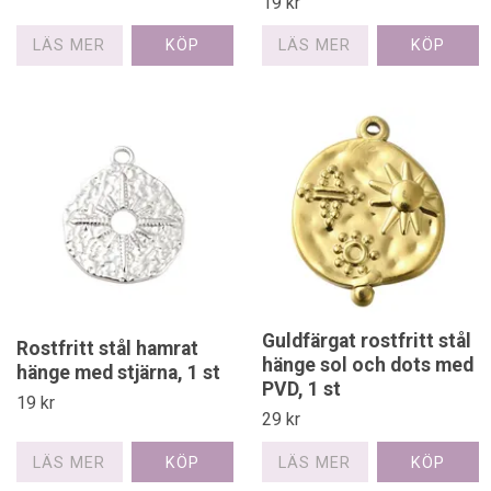
19 kr
LÄS MER
LÄS MER
Guldfärgat rostfritt stål
Rostfritt stål hamrat
hänge sol och dots med
hänge med stjärna, 1 st
PVD, 1 st
19 kr
29 kr
LÄS MER
LÄS MER