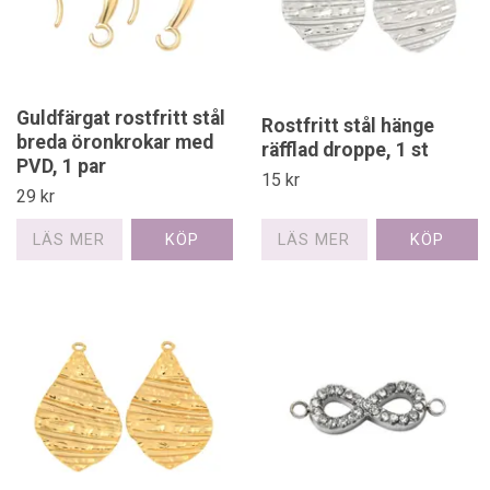
Guldfärgat rostfritt stål
Rostfritt stål hänge
breda öronkrokar med
räfflad droppe, 1 st
PVD, 1 par
15 kr
29 kr
LÄS MER
LÄS MER