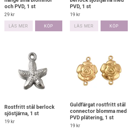
och PVD, 1 st
PVD, 1 st
29 kr
19 kr
LÄS MER
LÄS MER
Guldfärgat rostfritt stål
Rostfritt stål berlock
connector blomma med
sjöstjärna, 1 st
PVD plätering, 1 st
19 kr
19 kr