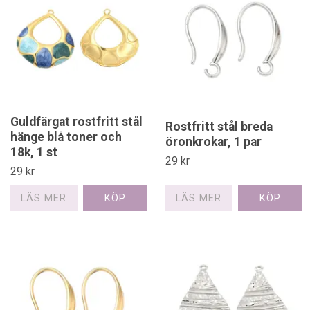
Guldfärgat rostfritt stål
Rostfritt stål breda
hänge blå toner och
öronkrokar, 1 par
18k, 1 st
29 kr
29 kr
LÄS MER
LÄS MER