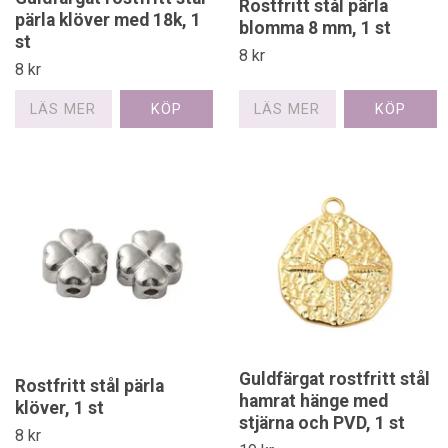
Rostfritt stål pärla
pärla klöver med 18k, 1
blomma 8 mm, 1 st
st
8 kr
8 kr
LÄS MER
LÄS MER
Guldfärgat rostfritt stål
Rostfritt stål pärla
hamrat hänge med
klöver, 1 st
stjärna och PVD, 1 st
8 kr