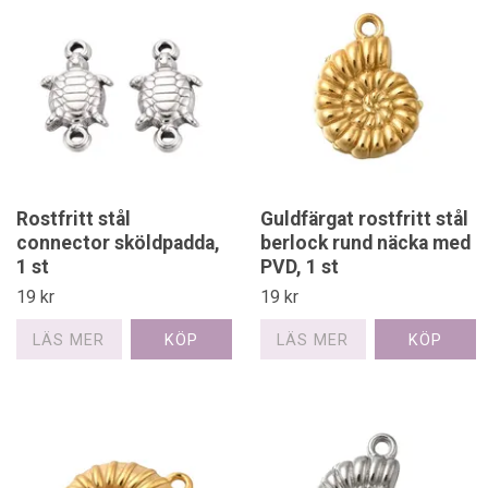
Rostfritt stål
Guldfärgat rostfritt stål
connector sköldpadda,
berlock rund näcka med
1 st
PVD, 1 st
19 kr
19 kr
LÄS MER
LÄS MER