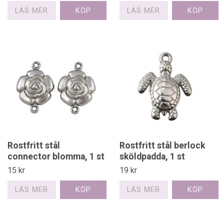
LÄS MER
LÄS MER
Rostfritt stål
Rostfritt stål berlock
connector blomma, 1 st
sköldpadda, 1 st
15 kr
19 kr
LÄS MER
LÄS MER