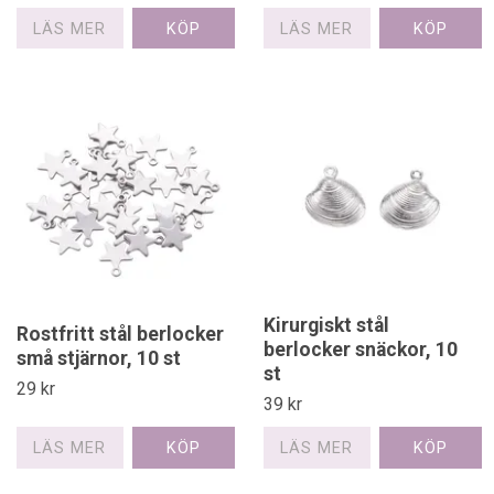
LÄS MER
LÄS MER
Kirurgiskt stål
Rostfritt stål berlocker
berlocker snäckor, 10
små stjärnor, 10 st
st
29 kr
39 kr
LÄS MER
LÄS MER