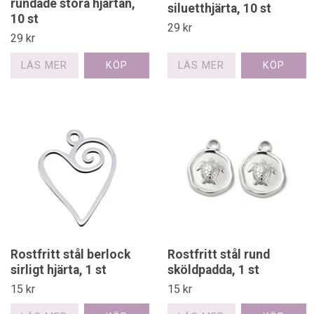
rundade stora hjärtan,
siluetthjärta, 10 st
10 st
29 kr
29 kr
LÄS MER
LÄS MER
Rostfritt stål berlock
Rostfritt stål rund
sirligt hjärta, 1 st
sköldpadda, 1 st
15 kr
15 kr