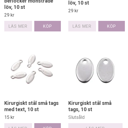
berlocker mönstrade
löv, 10 st
löv, 10 st
29 kr
29 kr
LÄS MER
LÄS MER
Kirurgiskt stål små tags
Kirurgiskt stål små
med text, 10 st
tags, 10 st
15 kr
Slutsåld