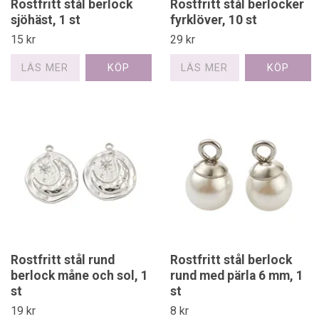
Rostfritt stål berlock
Rostfritt stål berlocker
sjöhäst, 1 st
fyrklöver, 10 st
15 kr
29 kr
LÄS MER
LÄS MER
Rostfritt stål rund
Rostfritt stål berlock
berlock måne och sol, 1
rund med pärla 6 mm, 1
st
st
19 kr
8 kr