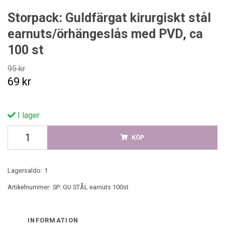
Storpack: Guldfärgat kirurgiskt stål
earnuts/örhängeslås med PVD, ca
100 st
95 kr
69 kr
I lager
KÖP
Lagersaldo:
1
Artikelnummer:
SP: GU STÅL earnuts 100st
INFORMATION