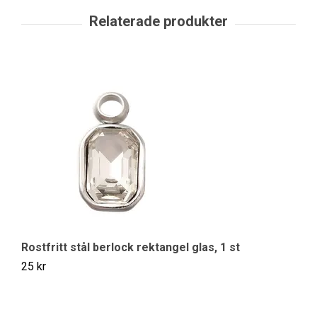
Rostfritt stål berlock rektangel glas, 1 st
Ro
25 kr
25