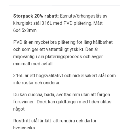
Storpack 20% rabatt:
Earnuts/örhängeslås av
kirurgiskt stål 316L med PVD plätering. Mått
6x4.5x3mm.
PVD är en mycket bra plätering för lång hållbarhet
och som ger ett vattentåligt ytskikt. Den är
miljövänlig i sin pläteringsprocess och avger
minimalt med avfall.
316L är ett högkvalitativt och nickelsäkert stål som
inte rostar och oxiderar.
Du kan duscha, bada, svettas mm utan att färgen
försvinner. Dock kan guldfärgen med tiden slitas
något.
Rostfritt stål är lätt att rengöra och därför
hygieniska.