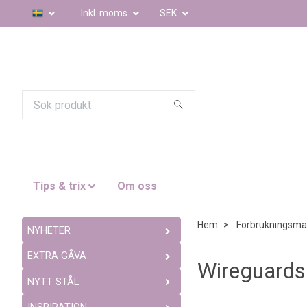
Inkl. moms
SEK
Tips & trix
Om oss
Hem
Förbrukningsmat
NYHETER
EXTRA GÅVA
Wireguards
NYTT STÅL