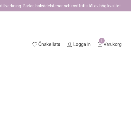
illverkning. Pärlor, halvädelstenar och rostfritt stål av hög kvalitet.
0
Önskelista
Logga in
Varukorg