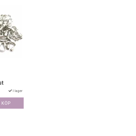
st
I lager