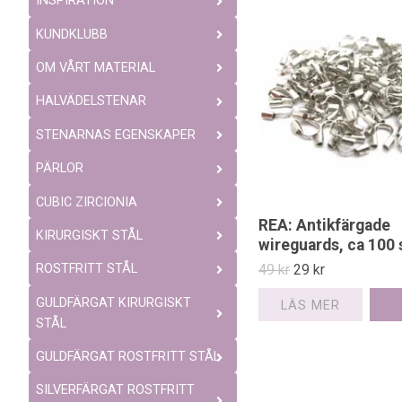
INSPIRATION
KUNDKLUBB
OM VÅRT MATERIAL
HALVÄDELSTENAR
STENARNAS EGENSKAPER
PÄRLOR
CUBIC ZIRCIONIA
REA: Antikfärgade
KIRURGISKT STÅL
wireguards, ca 100 
49 kr
29 kr
ROSTFRITT STÅL
GULDFÄRGAT KIRURGISKT
LÄS MER
STÅL
GULDFÄRGAT ROSTFRITT STÅL
SILVERFÄRGAT ROSTFRITT