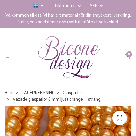
Inkl. moms
SEK
Välkommen till oss! Vi har allt material för din smyckestillverkning.
Pärlor, halvädelstenar och rostfritt stål av hög kvalitet.
0
Hem
LAGERRENSNING
Glaspärlor
Vaxade glaspärlor 6 mm ljust orange, 1 sträng