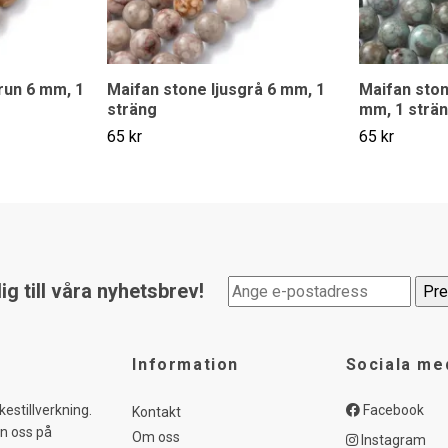
run 6 mm, 1
Maifan stone ljusgrå 6 mm, 1
Maifan sto
sträng
mm, 1 strä
65 kr
65 kr
g till våra nyhetsbrev!
Information
Sociala me
kestillverkning.
Facebook
Kontakt
in oss på
Om oss
Instagram