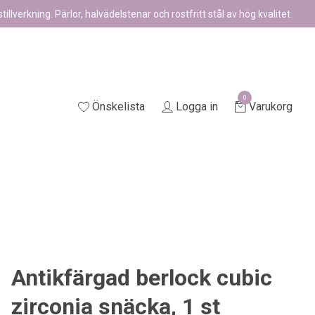
illverkning. Pärlor, halvädelstenar och rostfritt stål av hög kvalitet.
0
Önskelista
Logga in
Varukorg
Antikfärgad berlock cubic
zirconia snäcka, 1 st