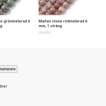
ne grönmelerad 6
Maifan stone rödmelerad 6
Mai
ng
mm, 1 sträng
mm, 
75 k
Slutsåld
dier