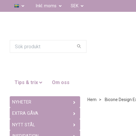
Inkl. moms
SEK
Tips & trix
Om oss
Hem
Bicone Design E
NYHETER
EXTRA GÅVA
NYTT STÅL