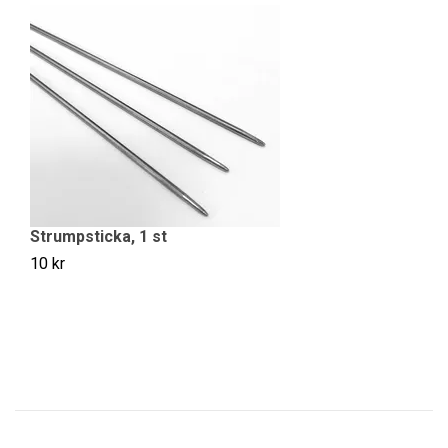
Strumpsticka, 1 st
10 kr
V
20