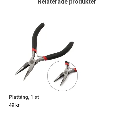
Plattång, 1 st
Si
49 kr
30