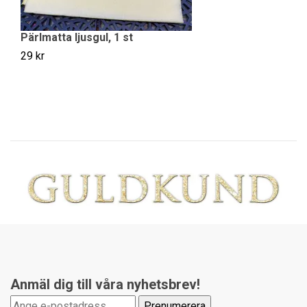
Pärlmatta ljusgul, 1 st
Pl
29 kr
49
Anmäl dig till våra nyhetsbrev!