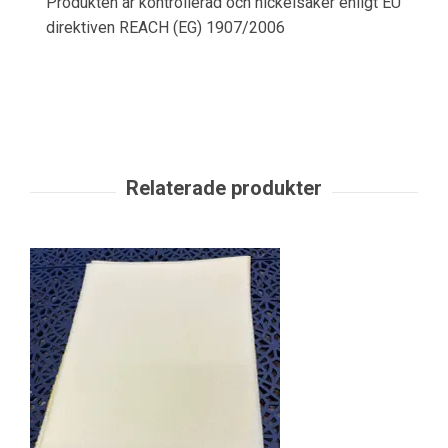
Produkten är kontrollerad och nickelsäker enligt EU
direktiven REACH (EG) 1907/2006