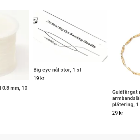
Big eye nål stor, 1 st
19 kr
åd 0.8 mm, 10
Guldfärgat r
armbandsl
plätering, 1
29 kr