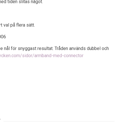
ed tiden slitas något.
 val på flera sätt.
006
ye nål för snyggast resultat. Tråden används dubbel och
mycken.com/sidor/armband-med-connector