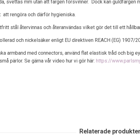
a, svettas mm utan att färgen försvinner. Dock kan guldfärgen m
ätt att rengöra och därför hygieniska.
itt stål återvinnas och återanvändas vilket gör det till ett hållbart
rollerad och nickelsäker enligt EU direktiven REACH (EG) 1907/2
iska armband med connectors, använd flat elastisk tråd och big e
små pärlor. Se gärna vår video hur vi gör här:
https://www.parls