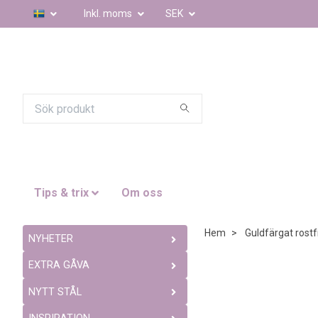
Inkl. moms
SEK
Tips & trix
Om oss
Hem
Guldfärgat rostfr
NYHETER
EXTRA GÅVA
NYTT STÅL