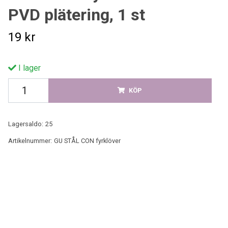
PVD plätering, 1 st
19 kr
I lager
KÖP
Lagersaldo:
25
Artikelnummer:
GU STÅL CON fyrklöver