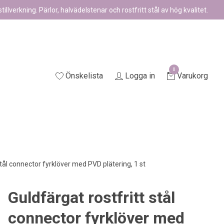
illverkning. Pärlor, halvädelstenar och rostfritt stål av hög kvalitet.
0
Önskelista
Logga in
Varukorg
stål connector fyrklöver med PVD plätering, 1 st
Guldfärgat rostfritt stål
connector fyrklöver med