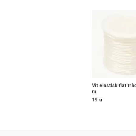
Vit elastisk flat tr
m
19 kr