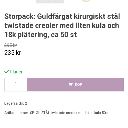
Storpack: Guldfärgat kirurgiskt stål
twistade creoler med liten kula och
18k plätering, ca 50 st
295 kr
235 kr
I lager
KÖP
Lagersaldo:
2
Artikelnummer:
SP: GU STÅL twistade creoler med liten kula 50st