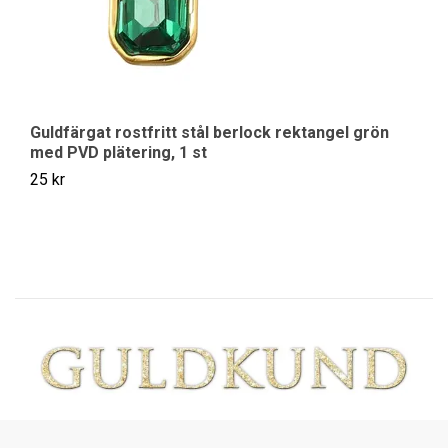
Guldfärgat rostfritt stål berlock rektangel grön
Gu
med PVD plätering, 1 st
m
25 kr
25