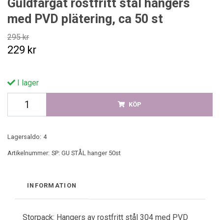
Guldfärgat rostfritt stål hangers
med PVD plätering, ca 50 st
295 kr
229 kr
I lager
KÖP
Lagersaldo:
4
Artikelnummer:
SP: GU STÅL hanger 50st
INFORMATION
Storpack: Hangers av rostfritt stål 304 med PVD