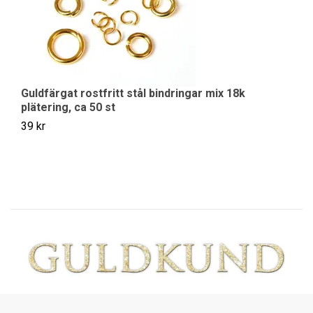
Guldfärgat rostfritt stål bindringar mix 18k
Pl
plätering, ca 50 st
49
39 kr