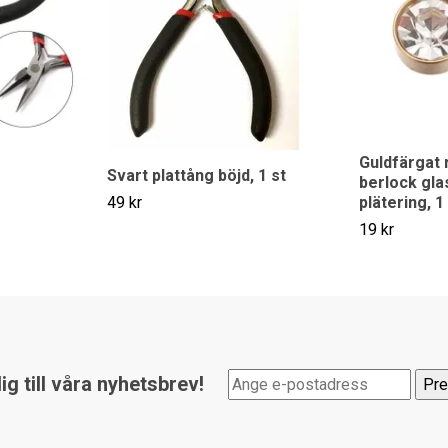
Guldfärgat r
Svart plattång böjd, 1 st
berlock gl
49 kr
plätering, 1
19 kr
g till våra nyhetsbrev!