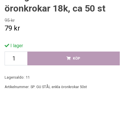
öronkrokar 18k, ca 50 st
95 kr
79 kr
I lager
KÖP
Lagersaldo:
11
Artikelnummer:
SP: GU STÅL enkla öronkrokar 50st