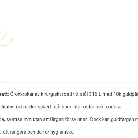
att:
Öronkrokar av kirurgiskt rostfritt stål 316 L med 18k guldp
litativt och nickelsäkert stål som inte rostar och oxiderar.
a, svettas mm utan att färgen försvinner. Dock kan guldfärgen m
ätt att rengöra och därför hygieniska.