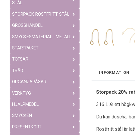
STÅL
STORPACK ROSTFRITT STÅL
GROSSHANDEL
SMYCKESMATERIAL I METALL
STARTPAKET
TOFSAR
TRÅD
INFORMATION
ORGANZAPÅSAR
Storpack 20% rab
VERKTYG
316 L är ett högkva
HJÄLPMEDEL
SMYCKEN
Du kan duscha, bad
PRESENTKORT
Rostfritt stål är l