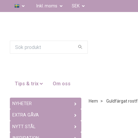
Inkl. moms
SEK
Tips & trix
Om oss
Hem
Guldfärgat rostfr
NYHETER
EXTRA GÅVA
NYTT STÅL