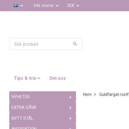
Inkl. moms
SEK
Tips & trix
Om oss
Hem
Guldfärgat rostfr
NYHETER
EXTRA GÅVA
NYTT STÅL