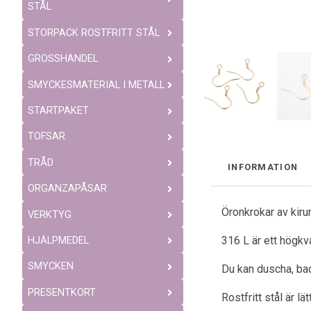
STÅL
STORPACK ROSTFRITT STÅL
GROSSHANDEL
SMYCKESMATERIAL I METALL
STARTPAKET
TOFSAR
TRÅD
INFORMATION
ORGANZAPÅSAR
Öronkrokar av kiru
VERKTYG
316 L är ett högkva
HJÄLPMEDEL
SMYCKEN
Du kan duscha, bad
PRESENTKORT
Rostfritt stål är l