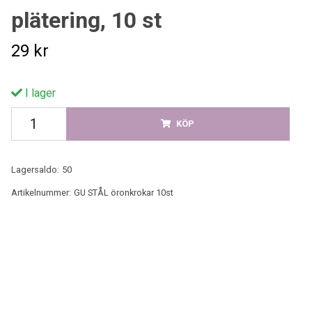
plätering, 10 st
29 kr
I lager
KÖP
Lagersaldo:
50
Artikelnummer:
GU STÅL öronkrokar 10st