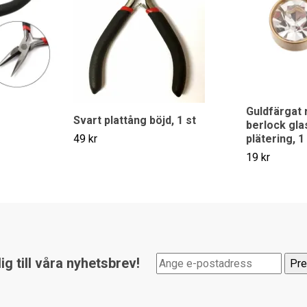
Guldfärgat r
Svart plattång böjd, 1 st
berlock gl
49 kr
plätering, 1
19 kr
g till våra nyhetsbrev!