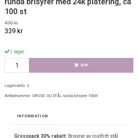
runda brisyrer med 24k plätering, ca
100 st
490 kr
339 kr
I lager
KÖP
Lagersaldo:
2
Artikelnummer:
GROSS: GU STÅL runda brisyrer 100st
INFORMATION
Grosspack 30% rabatt:
Brisyrer av rostfritt stål