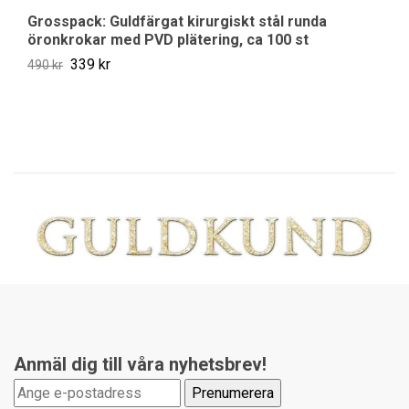
Grosspack: Guldfärgat kirurgiskt stål runda
Gr
öronkrokar med PVD plätering, ca 100 st
29
339 kr
490 kr
Anmäl dig till våra nyhetsbrev!