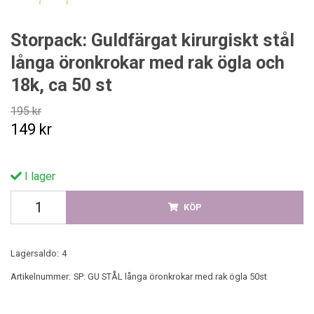
Storpack: Guldfärgat kirurgiskt stål
långa öronkrokar med rak ögla och
18k, ca 50 st
195 kr
149 kr
I lager
KÖP
Lagersaldo:
4
Artikelnummer:
SP: GU STÅL långa öronkrokar med rak ögla 50st