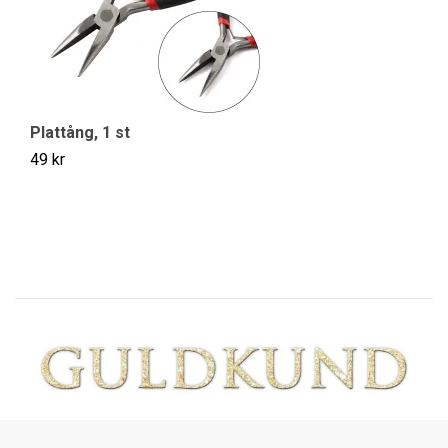
Plattång, 1 st
Sv
49 kr
49