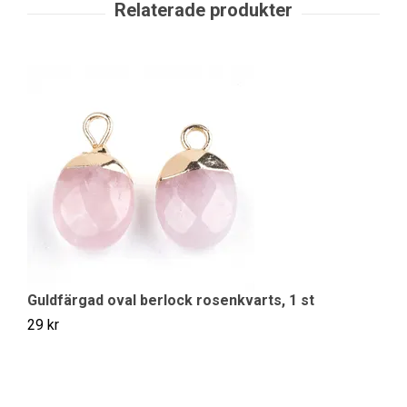
Guldfärgad oval berlock rosenkvarts, 1 st
G
29 kr
29