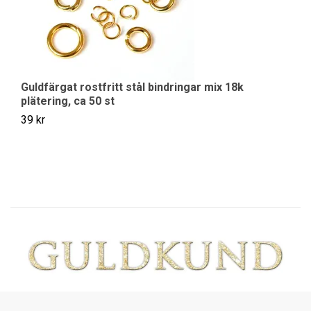
Guldfärgat rostfritt stål bindringar mix 18k
Pl
plätering, ca 50 st
49
39 kr