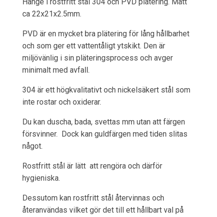
Hänge i rostfritt stål 304 och PVD plätering. Mått
ca 22x21x2.5mm.
PVD är en mycket bra plätering för lång hållbarhet
och som ger ett vattentåligt ytskikt. Den är
miljövänlig i sin pläteringsprocess och avger
minimalt med avfall.
304 är ett högkvalitativt och nickelsäkert stål som
inte rostar och oxiderar.
Du kan duscha, bada, svettas mm utan att färgen
försvinner. Dock kan guldfärgen med tiden slitas
något.
Rostfritt stål är lätt att rengöra och därför
hygieniska.
Dessutom kan rostfritt stål återvinnas och
återanvändas vilket gör det till ett hållbart val på