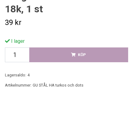
18k, 1 st
39 kr
I lager
KÖP
Lagersaldo:
4
Artikelnummer:
GU STÅL HA turkos och dots