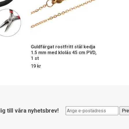
Guldfärgat rostfritt stål kedja
1.5 mm med klolås 45 cm PVD,
1 st
19 kr
g till våra nyhetsbrev!