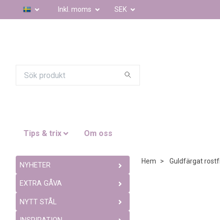
Inkl. moms
SEK
Tips & trix
Om oss
Hem
Guldfärgat rostfr
NYHETER
EXTRA GÅVA
NYTT STÅL