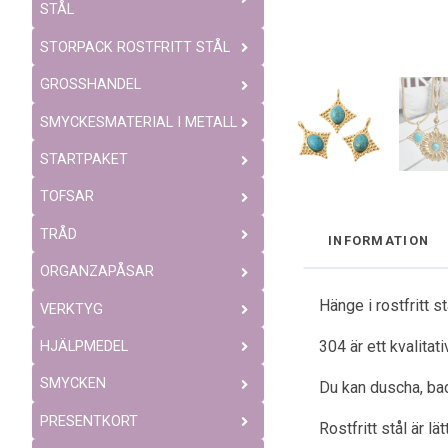
STÅL
STORPACK ROSTFRITT STÅL
GROSSHANDEL
SMYCKESMATERIAL I METALL
STARTPAKET
TOFSAR
TRÅD
INFORMATION
ORGANZAPÅSAR
Hänge i rostfritt 
VERKTYG
304 är ett kvalitat
HJÄLPMEDEL
SMYCKEN
Du kan duscha, bad
PRESENTKORT
Rostfritt stål är l