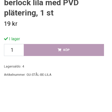
berlock lila med PVD
plätering, 1 st
19 kr
I lager
KÖP
Lagersaldo:
4
Artikelnummer:
GU-STÅL-BE-LILA