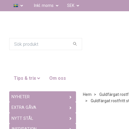
Inkl. moms
SEK
Tips & trix
Om oss
Hem
Guldfärgat rostfr
NYHETER
Guldfärgat rostfritt s
EXTRA GÅVA
NYTT STÅL