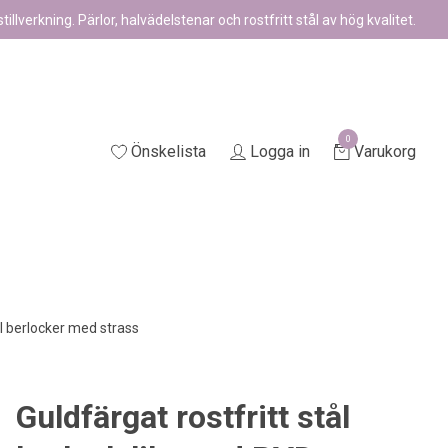
illverkning. Pärlor, halvädelstenar och rostfritt stål av hög kvalitet.
0
Önskelista
Logga in
Varukorg
ål berlocker med strass
Guldfärgat rostfritt stål