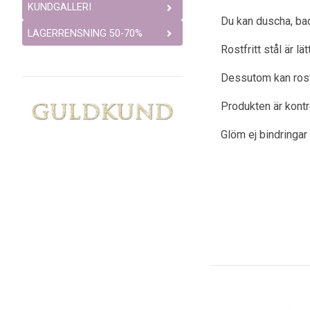
KUNDGALLERI
Du kan duscha, bad
LAGERRENSNING 50-70%
Rostfritt stål är l
Dessutom kan rostfr
Produkten är kont
Glöm ej bindringar 