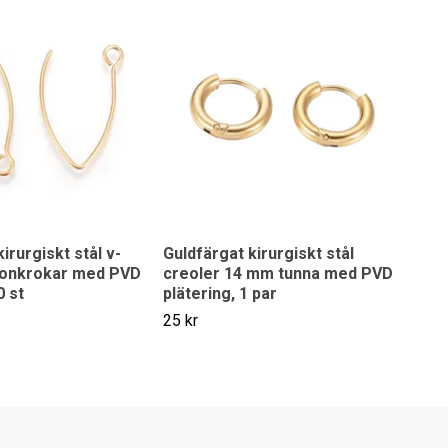
irurgiskt stål v-
Guldfärgat kirurgiskt stål
onkrokar med PVD
creoler 14 mm tunna med PVD
0 st
plätering, 1 par
25 kr