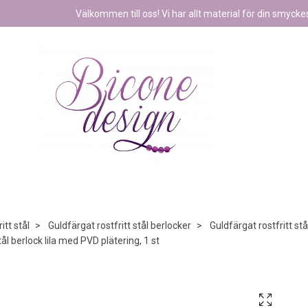
Välkommen till oss! Vi har allt material för din smyckest
itt stål
Guldfärgat rostfritt stål berlocker
Guldfärgat rostfritt st
tål berlock lila med PVD plätering, 1 st