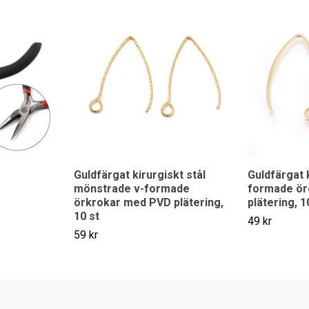
Guldfärgat kirurgiskt stål
Guldfärgat k
mönstrade v-formade
formade ör
örkrokar med PVD plätering,
plätering, 1
10 st
49 kr
59 kr