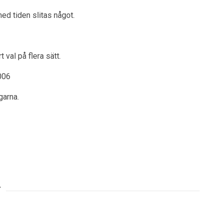
ed tiden slitas något.
 val på flera sätt.
006
garna.