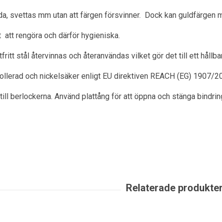
a, svettas mm utan att färgen försvinner. Dock kan guldfärgen m
ätt att rengöra och därför hygieniska.
itt stål återvinnas och återanvändas vilket gör det till ett hållbart
rollerad och nickelsäker enligt EU direktiven REACH (EG) 1907/2
till berlockerna. Använd plattång för att öppna och stänga bindrin