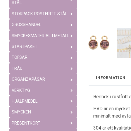
STÅL
STORPACK ROSTFRITT STÅL
GROSSHANDEL
SMYCKESMATERIAL I METALL
STARTPAKET
TOFSAR
TRÅD
INFORMATION
ORGANZAPÅSAR
VERKTYG
Berlock i rostfrit
HJÄLPMEDEL
PVD är en mycket b
SMYCKEN
minimalt med avfal
PRESENTKORT
304 är ett kvalitat