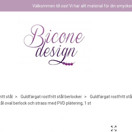
Välkommen till oss! Vi har allt material för din smyckest
itt stål
Guldfärgat rostfritt stål berlocker
Guldfärgat rostfritt st
tål oval berlock och strass med PVD plätering, 1 st