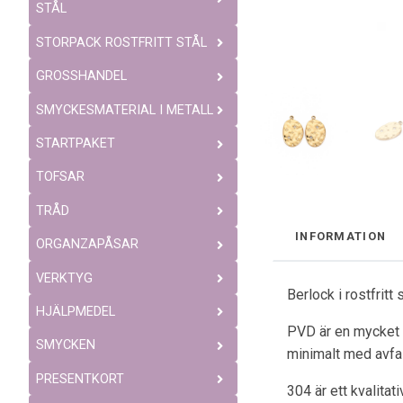
STÅL
STORPACK ROSTFRITT STÅL
GROSSHANDEL
SMYCKESMATERIAL I METALL
STARTPAKET
TOFSAR
TRÅD
INFORMATION
ORGANZAPÅSAR
VERKTYG
Berlock i rostfrit
HJÄLPMEDEL
PVD är en mycket b
SMYCKEN
minimalt med avfal
PRESENTKORT
304 är ett kvalitat