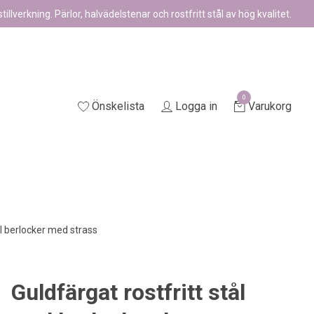
illverkning. Pärlor, halvädelstenar och rostfritt stål av hög kvalitet.
0
Önskelista
Logga in
Varukorg
ål berlocker med strass
Guldfärgat rostfritt stål