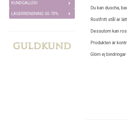
KUNDGALLERI
Du kan duscha, bad
LAGERRENSNING 50-70%
Rostfritt stål är l
Dessutom kan rostfr
Produkten är kont
Glöm ej bindringar 