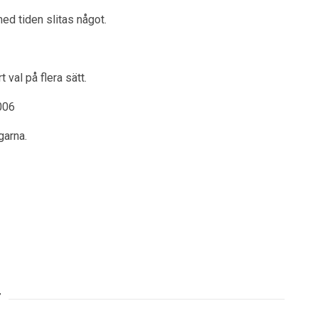
ed tiden slitas något.
 val på flera sätt.
006
garna.