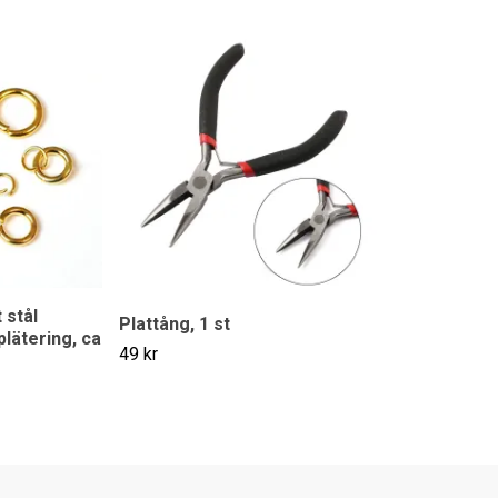
 stål
Plattång, 1 st
plätering, ca
49 kr