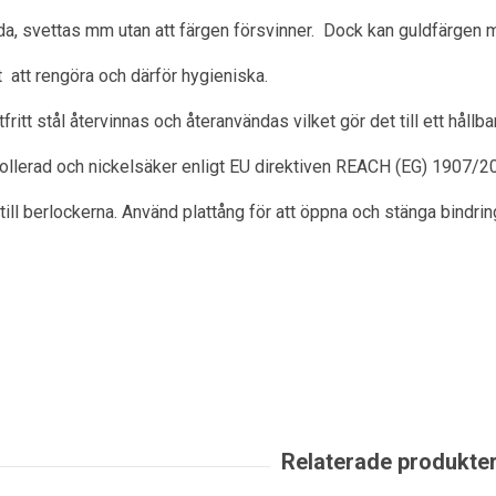
a, svettas mm utan att färgen försvinner. Dock kan guldfärgen m
ätt att rengöra och därför hygieniska.
itt stål återvinnas och återanvändas vilket gör det till ett hållbart
rollerad och nickelsäker enligt EU direktiven REACH (EG) 1907/2
till berlockerna. Använd plattång för att öppna och stänga bindrin