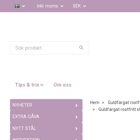
Inkl. moms
SEK
Tips & trix
Om oss
Hem
Guldfärgat rostfr
NYHETER
Guldfärgat rostfritt s
EXTRA GÅVA
NYTT STÅL