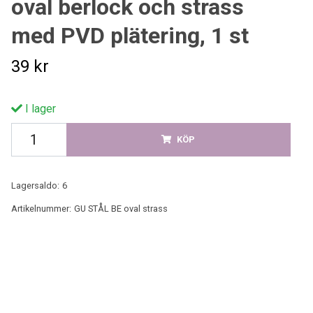
oval berlock och strass
med PVD plätering, 1 st
39 kr
I lager
KÖP
Lagersaldo:
6
Artikelnummer:
GU STÅL BE oval strass