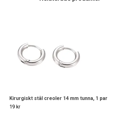
Kirurgiskt stål creoler 14 mm tunna, 1 par
Ro
19 kr
29