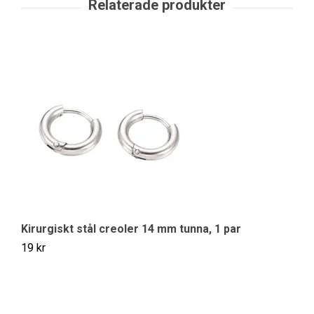
Kirurgiskt stål creoler 14 mm tunna, 1 par
Ro
19 kr
29