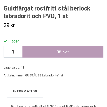
Guldfärgat rostfritt stål berlock
labradorit och PVD, 1 st
29 kr
I lager
KÖP
Lagersaldo:
18
Artikelnummer:
GU STÅL BE Labradorite1 st
INFORMATION
Berlock av rostfritt stål 304 med PVD plätering och