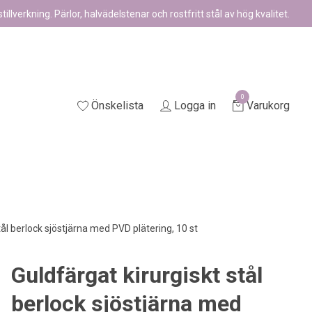
illverkning. Pärlor, halvädelstenar och rostfritt stål av hög kvalitet.
0
Önskelista
Logga in
Varukorg
tål berlock sjöstjärna med PVD plätering, 10 st
Guldfärgat kirurgiskt stål
berlock sjöstjärna med