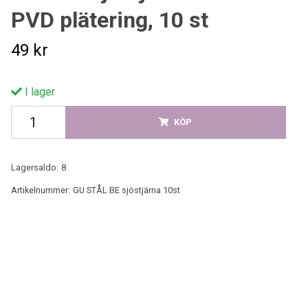
PVD plätering, 10 st
49 kr
I lager
KÖP
Lagersaldo:
8
Artikelnummer:
GU STÅL BE sjöstjärna 10st