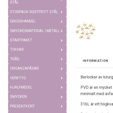
STÅL
STORPACK ROSTFRITT STÅL
GROSSHANDEL
SMYCKESMATERIAL I METALL
STARTPAKET
TOFSAR
TRÅD
INFORMATION
ORGANZAPÅSAR
Berlocker av kirur
VERKTYG
PVD är en mycket b
HJÄLPMEDEL
minimalt med avfal
SMYCKEN
316L är ett högkval
PRESENTKORT