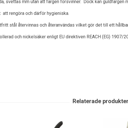
a, svettas mm utan att färgen försvinner. Dock kan guldfärgen m
ätt att rengöra och därför hygieniska.
itt stål återvinnas och återanvändas vilket gör det till ett hållbar
rollerad och nickelsäker enligt EU direktiven REACH (EG) 1907/2