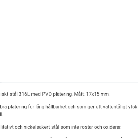
giskt stål 316L med PVD plätering. Mått: 17x15 mm.
ra plätering för lång hållbarhet och som ger ett vattentåligt ytsk
l.
itativt och nickelsäkert stål som inte rostar och oxiderar.