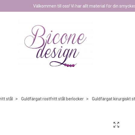
Välkommen till oss! Vi har allt material för din smyckest
itt stål
Guldfärgat rostfritt stål berlocker
Guldfärgat kirurgiskt s