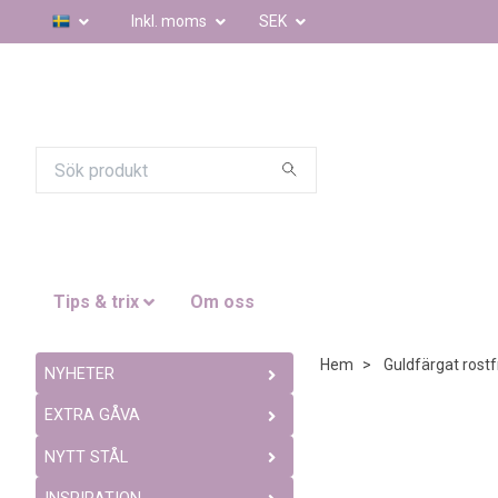
Inkl. moms
SEK
Tips & trix
Om oss
Hem
Guldfärgat rostfr
NYHETER
EXTRA GÅVA
NYTT STÅL