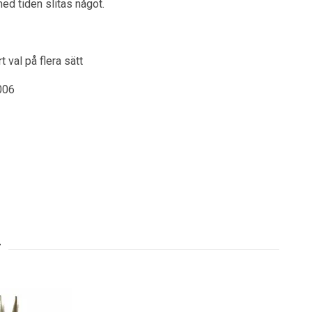
ed tiden slitas något.
t val på flera sätt
006