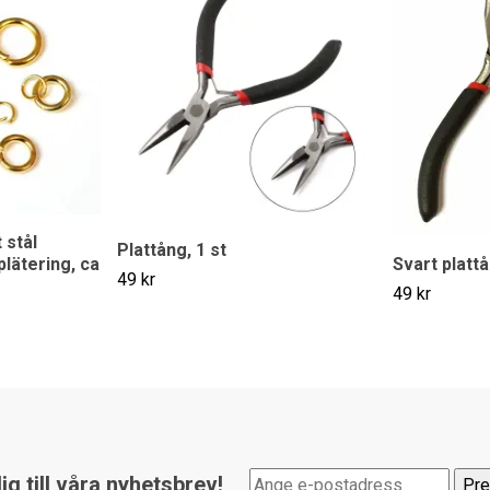
 stål
Plattång, 1 st
Svart plattå
plätering, ca
49 kr
49 kr
g till våra nyhetsbrev!