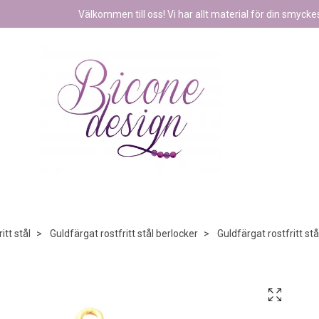
Välkommen till oss! Vi har allt material för din smyckest
itt stål
Guldfärgat rostfritt stål berlocker
Guldfärgat rostfritt st