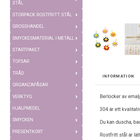
STÅL
STORPACK ROSTFRITT STÅL
GROSSHANDEL
SMYCKESMATERIAL I METALL
STARTPAKET
TOFSAR
TRÅD
INFORMATION
ORGANZAPÅSAR
Berlocker av emal
VERKTYG
HJÄLPMEDEL
304 är ett kvalitat
SMYCKEN
Du kan duscha, bad
PRESENTKORT
Rostfritt stål är l