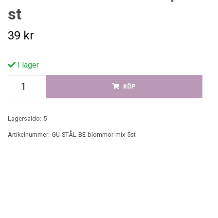
st
39 kr
I lager
KÖP
Lagersaldo:
5
Artikelnummer:
GU-STÅL-BE-blommor-mix-5st