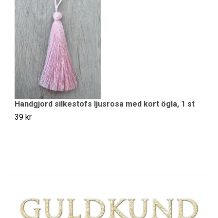
Handgjord silkestofs ljusrosa med kort ögla, 1 st
Ha
39 kr
Sl