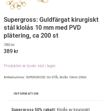
Supergross: Guldfärgat kirurgiskt
stål klolås 10 mm med PVD
plätering, ca 200 st
780 kr
389 kr
Produkten är tyvärr slut i lager.
Artikelnummer:
SUPERGROSS: GU STÅL klolås 10mm 200st
INFORMATION
Supergross 50% rabatt:
Klolås av kirurgiskt