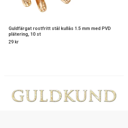
Guldfärgat rostfritt stål kullås 1.5 mm med PVD
St
plätering, 10 st
1
29 kr
19