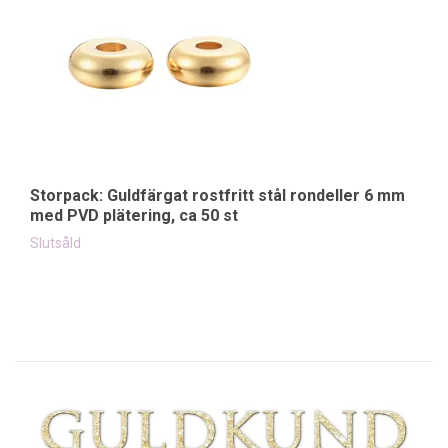
Storpack: Guldfärgat rostfritt stål rondeller 6 mm
St
med PVD plätering, ca 50 st
6
Slutsåld
19