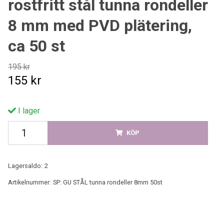
rostfritt stål tunna rondeller
8 mm med PVD plätering,
ca 50 st
195 kr
155 kr
I lager
KÖP
Lagersaldo:
2
Artikelnummer:
SP: GU STÅL tunna rondeller 8mm 50st