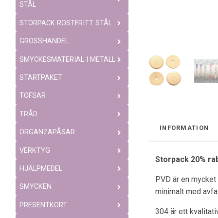
STÅL
STORPACK ROSTFRITT STÅL
GROSSHANDEL
SMYCKESMATERIAL I METALL
STARTPAKET
TOFSAR
TRÅD
INFORMATION
ORGANZAPÅSAR
VERKTYG
Storpack 20% ra
HJÄLPMEDEL
PVD är en mycket b
SMYCKEN
minimalt med avfal
PRESENTKORT
304 är ett kvalitat