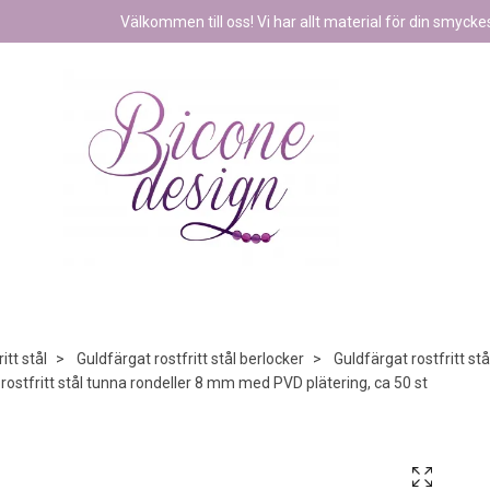
Välkommen till oss! Vi har allt material för din smyckest
itt stål
Guldfärgat rostfritt stål berlocker
Guldfärgat rostfritt st
rostfritt stål tunna rondeller 8 mm med PVD plätering, ca 50 st