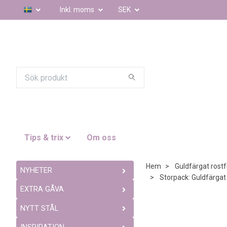
Inkl. moms
SEK
Tips & trix
Om oss
Hem
Guldfärgat rostfr
NYHETER
Storpack: Guldfärgat 
EXTRA GÅVA
NYTT STÅL