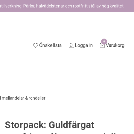
illverkning. Pärlor, halvädelstenar och rostfritt stål av hög kvalitet.
0
Önskelista
Logga in
Varukorg
ål mellandelar & rondeller
Storpack: Guldfärgat