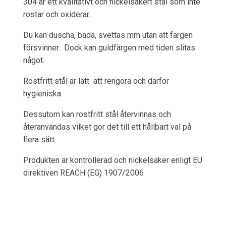
304 är ett kvalitativt och nickelsäkert stål som inte
rostar och oxiderar.
Du kan duscha, bada, svettas mm utan att färgen
försvinner. Dock kan guldfärgen med tiden slitas
något.
Rostfritt stål är lätt att rengöra och därför
hygieniska.
Dessutom kan rostfritt stål återvinnas och
återanvändas vilket gör det till ett hållbart val på
flera sätt.
Produkten är kontrollerad och nickelsäker enligt EU
direktiven REACH (EG) 1907/2006