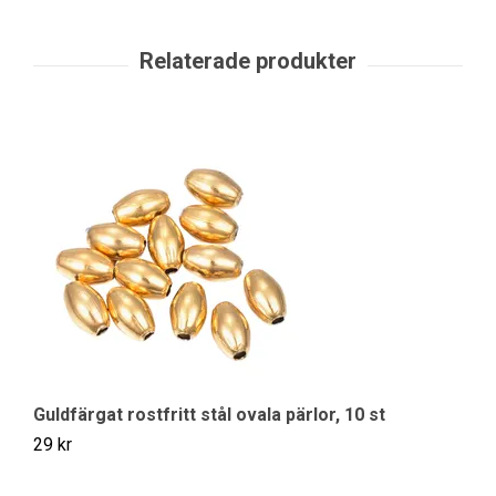
Guldfärgat rostfritt stål ovala pärlor, 10 st
R
29 kr
49