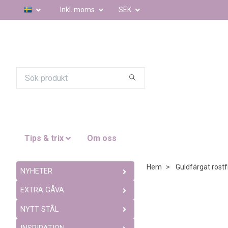
Inkl. moms
SEK
Tips & trix
Om oss
Hem
Guldfärgat rostfr
NYHETER
EXTRA GÅVA
NYTT STÅL