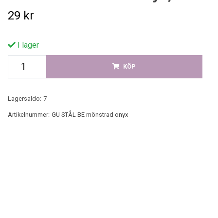
29 kr
I lager
KÖP
Lagersaldo:
7
Artikelnummer:
GU STÅL BE mönstrad onyx