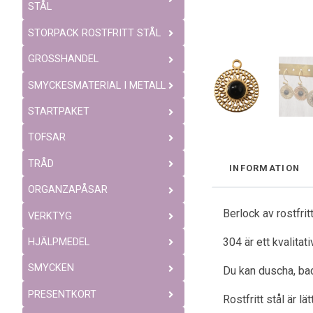
STÅL
STORPACK ROSTFRITT STÅL
GROSSHANDEL
SMYCKESMATERIAL I METALL
STARTPAKET
TOFSAR
TRÅD
INFORMATION
ORGANZAPÅSAR
Berlock av rostfri
VERKTYG
304 är ett kvalitat
HJÄLPMEDEL
SMYCKEN
Du kan duscha, bad
PRESENTKORT
Rostfritt stål är l