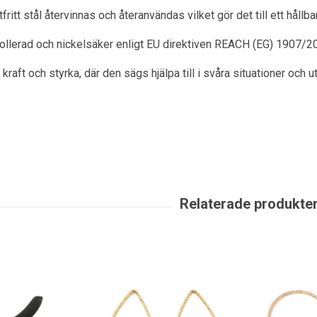
itt stål återvinnas och återanvändas vilket gör det till ett hållbart
rollerad och nickelsäker enligt EU direktiven REACH (EG) 1907/2
raft och styrka, där den sägs hjälpa till i svåra situationer och u