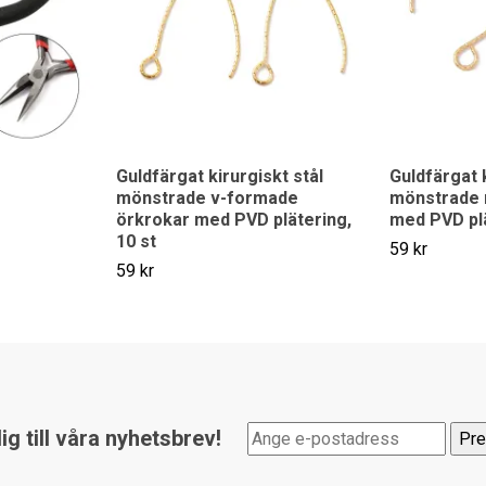
Guldfärgat kirurgiskt stål
Guldfärgat k
mönstrade v-formade
mönstrade 
örkrokar med PVD plätering,
med PVD plä
10 st
59 kr
59 kr
g till våra nyhetsbrev!