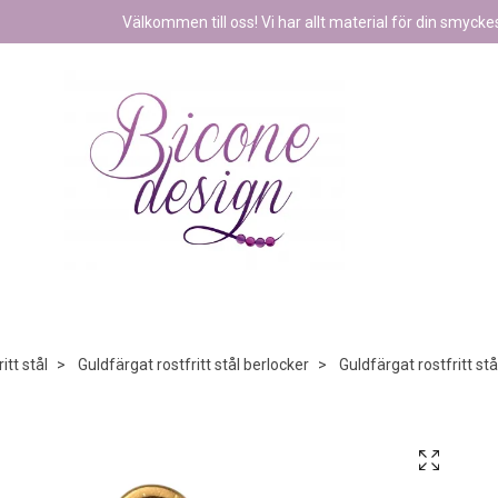
Välkommen till oss! Vi har allt material för din smyckest
itt stål
Guldfärgat rostfritt stål berlocker
Guldfärgat rostfritt st