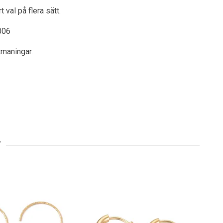
 val på flera sätt.
006
tmaningar.