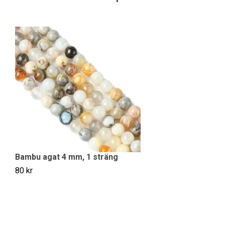
F
55
Bambu agat 4 mm, 1 sträng
80 kr