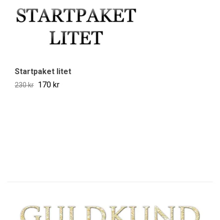
Startpaket litet
170 kr
230 kr
Gr
30