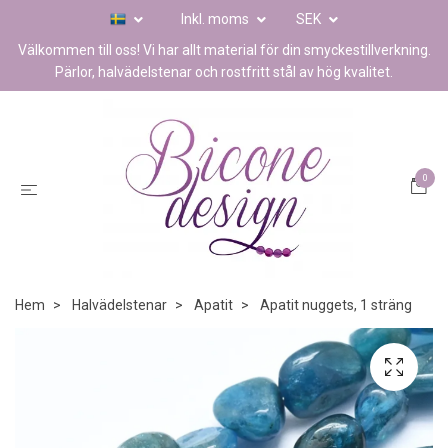
Inkl. moms
SEK
Välkommen till oss! Vi har allt material för din smyckestillverkning.
Pärlor, halvädelstenar och rostfritt stål av hög kvalitet.
0
Hem
Halvädelstenar
Apatit
Apatit nuggets, 1 sträng