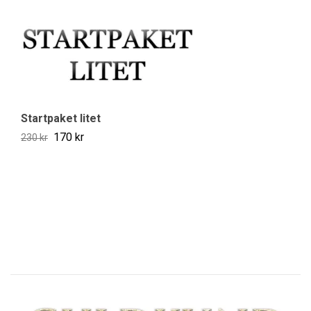
Startpaket litet
170 kr
230 kr
Vi
19