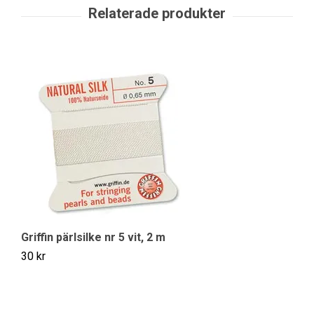
St
39
Griffin pärlsilke nr 5 vit, 2 m
30 kr