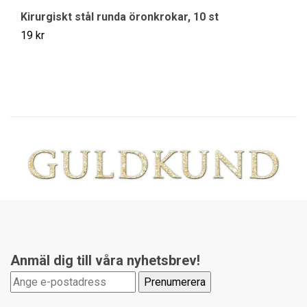
Kirurgiskt stål runda öronkrokar, 10 st
K
19 kr
19
Anmäl dig till våra nyhetsbrev!