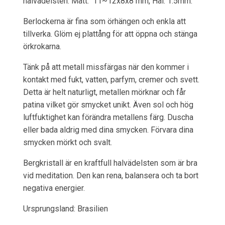
halvädelsten. Mått: 11~12x8x8 mm, Hål: 1.5mm.
Berlockerna är fina som örhängen och enkla att
tillverka. Glöm ej plattång för att öppna och stänga
örkrokarna.
Tänk på att metall missfärgas när den kommer i
kontakt med fukt, vatten, parfym, cremer och svett.
Detta är helt naturligt, metallen mörknar och får
patina vilket gör smycket unikt. Även sol och hög
luftfuktighet kan förändra metallens färg. Duscha
eller bada aldrig med dina smycken. Förvara dina
smycken mörkt och svalt.
Bergkristall är en kraftfull halvädelsten som är bra
vid meditation. Den kan rena, balansera och ta bort
negativa energier.
Ursprungsland: Brasilien