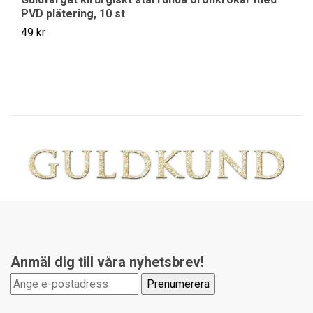
PVD plätering, 10 st
m
49 kr
49
Anmäl dig till våra nyhetsbrev!