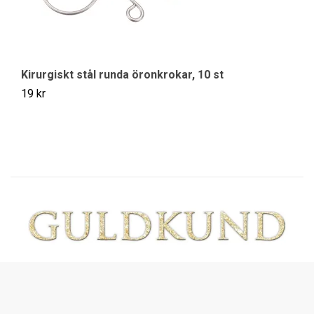
Kirurgiskt stål runda öronkrokar, 10 st
K
19 kr
19