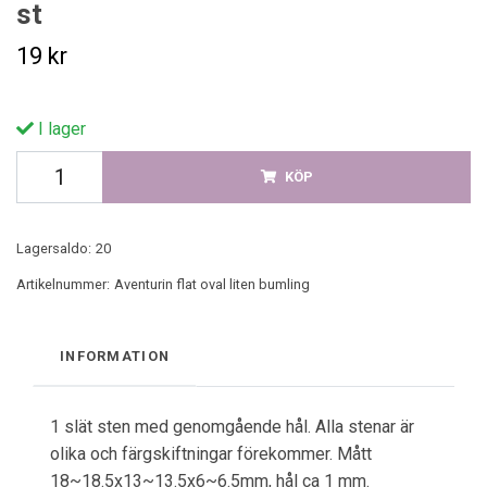
st
19 kr
I lager
KÖP
Lagersaldo:
20
Artikelnummer:
Aventurin flat oval liten bumling
INFORMATION
1 slät sten med genomgående hål. Alla stenar är
olika och färgskiftningar förekommer. Mått
18~18.5x13~13.5x6~6.5mm, hål ca 1 mm.