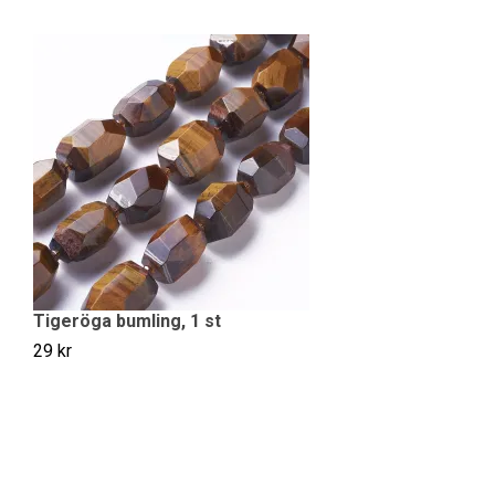
Tigeröga bumling, 1 st
S
29 kr
8 