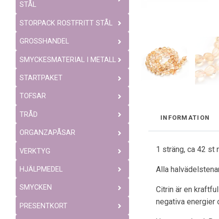
STÅL
STORPACK ROSTFRITT STÅL
GROSSHANDEL
SMYCKESMATERIAL I METALL
STARTPAKET
TOFSAR
TRÅD
INFORMATION
ORGANZAPÅSAR
1 sträng, ca 42 st
VERKTYG
Alla halvädelstenar
HJÄLPMEDEL
SMYCKEN
Citrin är en kraftf
negativa energier o
PRESENTKORT