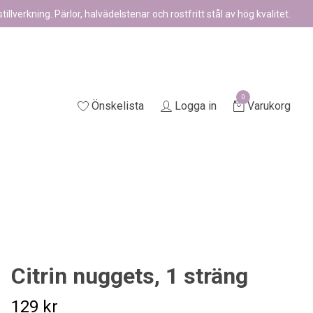
illverkning. Pärlor, halvädelstenar och rostfritt stål av hög kvalitet.
0
Önskelista
Logga in
Varukorg
Citrin nuggets, 1 sträng
129 kr