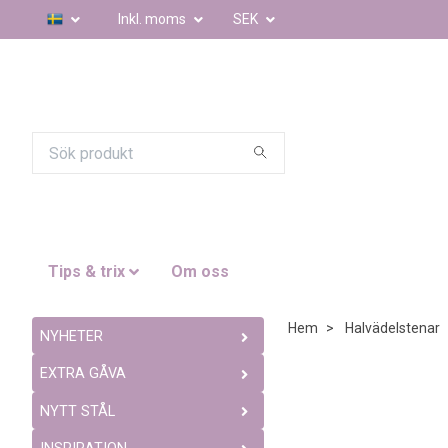
Inkl. moms
SEK
Tips & trix
Om oss
Hem
Halvädelstenar
NYHETER
EXTRA GÅVA
NYTT STÅL