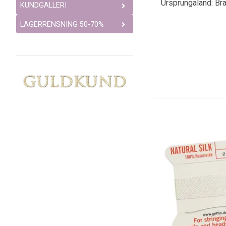
Ursprungaland: Bra
KUNDGALLERI
LAGERRENSNING 50-70%