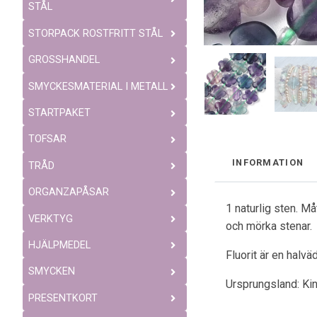
STÅL
STORPACK ROSTFRITT STÅL
GROSSHANDEL
SMYCKESMATERIAL I METALL
STARTPAKET
TOFSAR
INFORMATION
TRÅD
ORGANZAPÅSAR
1 naturlig sten. M
VERKTYG
och mörka stenar.
HJÄLPMEDEL
Fluorit är en halvä
SMYCKEN
Ursprungsland: Ki
PRESENTKORT