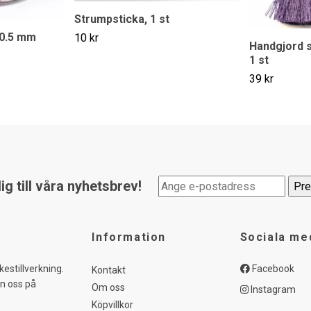
Strumpsticka, 1 st
 0.5 mm
10 kr
Handgjord s
1 st
39 kr
g till våra nyhetsbrev!
Information
Sociala me
kestillverkning.
Facebook
Kontakt
in oss på
Om oss
Instagram
Köpvillkor