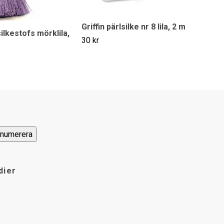
Griffin pärlsilke nr 8 lila, 2 m
ilkestofs mörklila,
30 kr
dier