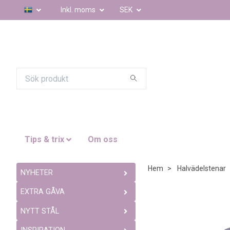
Inkl. moms
SEK
Tips & trix
Om oss
Hem
Halvädelstenar
NYHETER
EXTRA GÅVA
NYTT STÅL