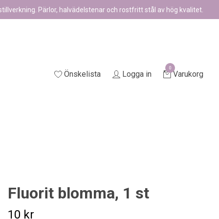
illverkning. Pärlor, halvädelstenar och rostfritt stål av hög kvalitet.
0
Önskelista
Logga in
Varukorg
Fluorit blomma, 1 st
10 kr