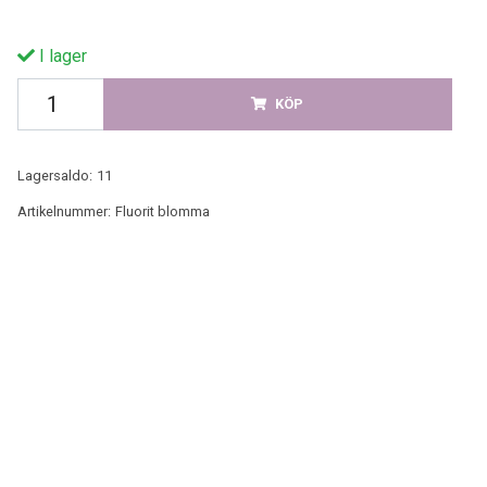
I lager
KÖP
Lagersaldo:
11
Artikelnummer:
Fluorit blomma